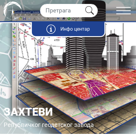
Инфо центар
ЗАХТЕВИ
Републичког геодетског завода