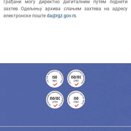
Грађани могу директно дигиталним путем поднети
захтев Одељењу архива слањем захтева на адресу
електронске поште
da@rgz.gov.rs