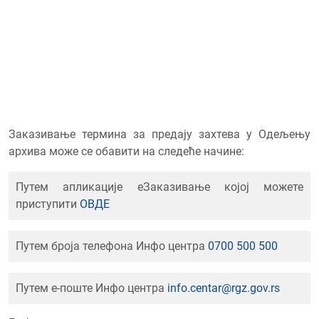
Заказивање термина за предају захтева у Одељењу
архива може се обавити на следеће начине:
Путем апликације еЗаказивање којој можете
приступити
ОВДЕ
Путем броја телефона Инфо центра
0700 500 500
Путем е-поште Инфо центра
info.centar@rgz.gov.rs