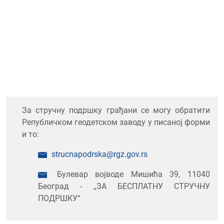
За стручну подршку грађани се могу обратити
Републичком геодетском заводу у писаној форми
и то:
strucnapodrska@rgz.gov.rs
Булевар војводе Мишића 39, 11040
Београд - „ЗА БЕСПЛАТНУ СТРУЧНУ
ПОДРШКУ“