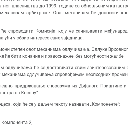
атног власништва до 1999. године са обновљеним катастр
механизам арбитраже. Овај механизам ће доносити кон
ће спроводити Комисија, коју че сачињавати међународн
ајући у обзир интересе свих заједница.
циони степен овог механизма одлучивања. Одлуке Врховног 
ке ће бити коначне и правоснажне, без могућности жалбе.
зам одлучивања ће се достављати свим заинтересованим с
ру механизма одлучивања спровођењем неопходних промена
пешно придржавање споразума из Дијалога Приштине и Б
астра на Косову“.
цеса, који ће се у даљем тексту називати „Компоненте“:
 Компонента 2;