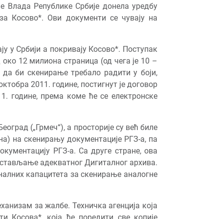
је Влада Републике Србије донела уредбу
за Косово*. Ови документи се чувају на
ју у Србији а покривају Косово*. Поступак
око 12 милиона страница (од чега је 10 –
е да би скенирање требало радити у боји,
ктобра 2011. године, постигнут је договор
1. године, према коме ће се електронске
оград („Грмеч“), а просторије су већ биле
на) на скенирању документације РГЗ-а, па
кументацију РГЗ-а. Са друге стране, ова
постављање адекватног Дигиталног архива.
налних капацитета за скенирање аналогне
еханизам за жалбе. Техничка агенција која
ти Косова*, која ће поредити све копије