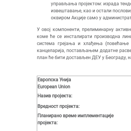
управљања пројектом: израда тенд
извештавање, као и остали послови,
оквиром Акције само у администрати
У овој компоненти, прелиминарну активн
коме ће се инсталирати производна лин
система грејања и хлађења (повећање 
канцеларија, постављањем додатне расве
план ће бити достављен ДЕУ у Београду, н
Европска Унија
European Union
Назив пројекта:
Вредност пројекта:
Планирано време имплементације
пројекта: