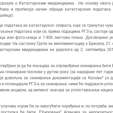
оразум о Катастарским евиденцијама . На основу овога 
ћава и прописује начин обраде катастарских података 
ушевцу).
е података из катастарског операта, које се тренутно чува
љање података који се, према подацима РГЗ-а, састоје од 
ица или фото-скица и 7.400 листова плана. Договорено ј
ције. На састанку Групе за имплементацију у Бриселу, 21. о
старским евиденцијама из дијалога од 2. септембра 201
тврђено је да ће локација за спровођење скенирања бити Бе
а планиране послове у дугом року (за наредних пет годи
је довољна за скенирање документације са Косова* уз до
и и потенцијале РГЗ-а за скенирање, чиме ће подржати ус
живом акцијом, од великог значаја за успостављање нацио
улативу којом ће се омогућити поређење и, по потреби, м
оступка ће бити „ЕУ-изована“ Агенција за непокретнос