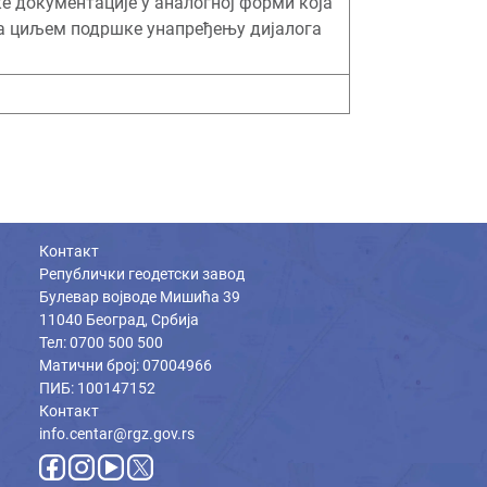
е документације у аналогној форми која
, са циљем подршке унапређењу дијалога
Контакт
Републички геодетски завод
Булевар војводе Мишића 39
11040 Београд, Србија
Тел: 0700 500 500
Матични број: 07004966
ПИБ: 100147152
Контакт
info.centar@rgz.gov.rs