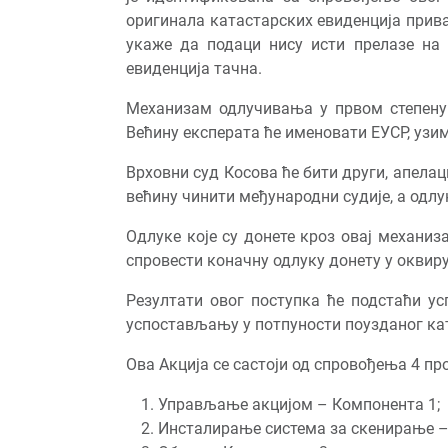
оригинала катастарских евиденција прив
укаже да подаци нису исти прелазе на 
евиденција тачна.
Механизам одлучивања у првом степену 
Већину експерата ће именовати ЕУСР, узим
Врховни суд Косова ће бити други, апела
већину чинити међународни судије, а одлу
Одлуке које су донете кроз овај механи
спровести коначну одлуку донету у окви
Резултати овог поступка ће подстаћи ус
успостављању у потпуности поузданог кат
Ова Акција се састоји од спровођења 4 про
Управљање акцијом – Компонента 1;
Инсталирање система за скенирање –