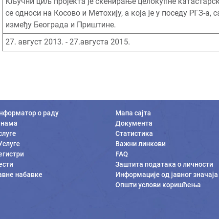
Кључни циљ пројекта је скенирање целокупне катастарск
се односи на Косово и Метохију, а која је у поседу РГЗ-а
између Београда и Приштине.
27. август 2013. - 27.августа 2015.
нформатор о раду
Мапа сајта
 нама
Документа
слуге
Статистика
Услуге
Важни линкови
егистри
FAQ
ести
Заштита података о личности
авне набавке
Информације од јавног значаја
Општи услови коришћења