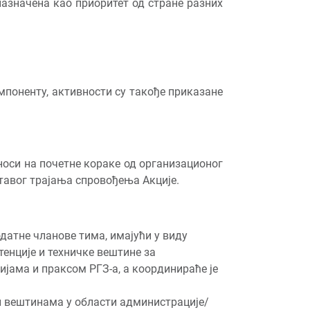
азначена као приоритет од стране разних
омпоненту, активности су такође приказане
дноси на почетне кораке од организационог
тавог трајања спровођења Акције.
одатне чланове тима, имајући у виду
тенције и техничке вештине за
ијама и праксом РГЗ-а, а координираће је
и вештинама у области администрације/