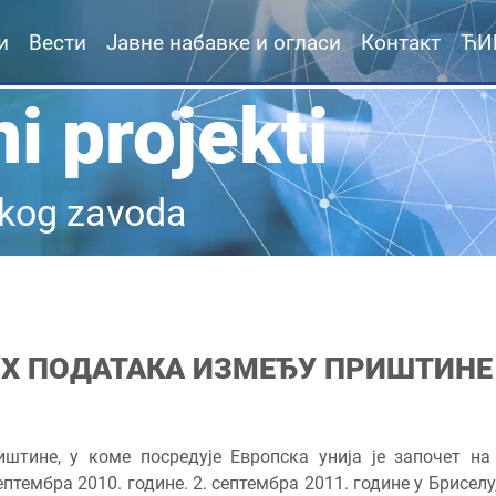
и
Вести
Јавне набавке и огласи
Контакт
ЋИ
i projekti
kog zavoda
Х ПОДАТАКА ИЗМЕЂУ ПРИШТИНЕ
штине, у коме посредује Европска унија је започет на
ептембра 2010. године. 2. септембра 2011. године у Брисел