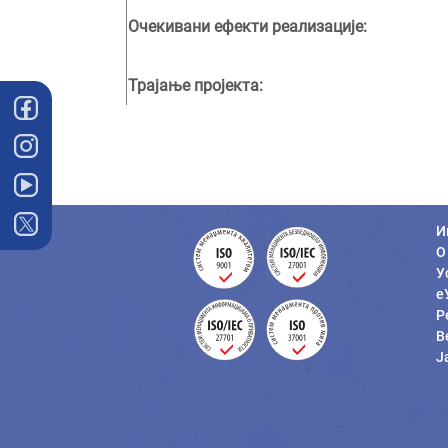
Очекивани ефекти реализације:
Трајање пројекта:
И
О
У
е
Р
В
Ј