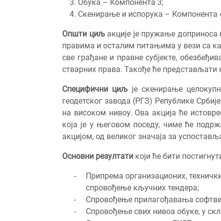
Обука – Компонента 3;
Скенирање и испорука – Компонента 
Општи циљ
акције је пружање доприноса 
правима и осталим питањима у вези са ка
све грађане и правне субјекте, обезбеђ
стварних права. Такође ће представљати 
Специфични циљ
је скенирање целокупне
геодетског завода (РГЗ) Републике Србиј
на високом нивоу. Ова акција ће истовр
која је у његовом поседу, чиме ће подр
акцијом, од великог значаја за успостав
Основни резултати
који ће бити постигнут
Припрема организационих, технички
спровођење кључних тендера;
Спровођење прилагођавања софтве
Спровођење свих нивоа обуке, у ск