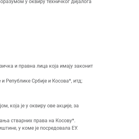
поразумом у оквиру техничког дијалога
зичка и правна лица која имају законит
и Републике Србије и Косова*, итд;
, која је у оквиру ове акције, за
ања стварних права на Косову*.
тине, у коме је посредовала ЕУ.