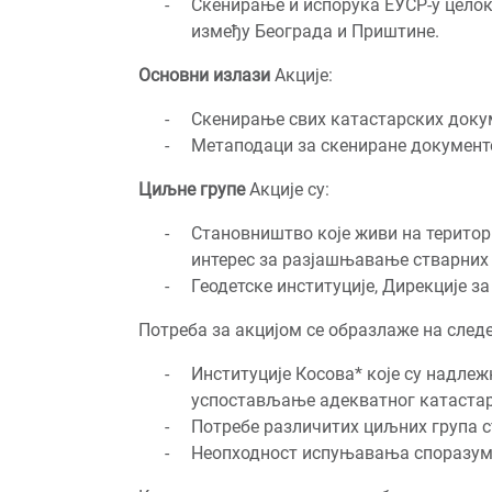
Скенирање и испорука ЕУСР-у целок
између Београда и Приштине.
Основни излази
Акције:
Скенирање свих катастарских доку
Метаподаци за скениране документ
Циљне групе
Акције су:
Становништво које живи на територи
интерес за разјашњавање стварних 
Геодетске институције, Дирекције з
Потреба за акцијом се образлаже на след
Институције Косова* које су надлежн
успостављање адекватног катастар
Потребе различитих циљних група с
Неопходност испуњавања споразума 