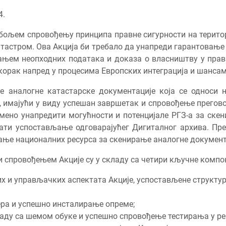
4.
бољем спровођењу принципа правне сигурности на територ
тастром. Ова Акција би требало да унапреди гарантовање
ивањем неопходних података и доказа о власништву у пра
корак напред у процесима Европских интеграција и шансам
 аналогне катастарске документације која се односи на
е, имајући у виду успешан завршетак и спровођење прего
емено унапредити могућности и потенцијале РГЗ-а за ске
жати успостављање одговарајућег Дигиталног архива. П
љање националних ресурса за скенирање аналогне документа
и спровођењем Акције су у складу са четири кључне компон
х и управљачких аспектата Акције, успостављене структур
ра и успешно инсталирање опреме;
ладу са шемом обуке и успешно спровођење тестирања у р