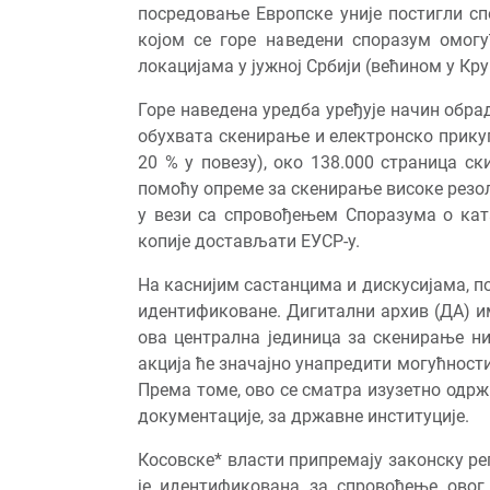
посредовање Европске уније постигли сп
којом се горе наведени споразум омогу
локацијама у јужној Србији (већином у Кр
Горе наведена уредба уређује начин обрад
обухвата скенирање и електронско прикуп
20 % у повезу), око 138.000 страница ск
помоћу опреме за скенирање високе резолу
у вези са спровођењем Споразума о ката
копије достављати ЕУСР-у.
На каснијим састанцима и дискусијама, по
идентификоване. Дигитални архив (ДА) им
ова централна јединица за скенирање ни
акција ће значајно унапредити могућност
Према томе, ово се сматра изузетно одр
документације, за државне институције.
Косовске* власти припремају законску рег
је идентификована за спровођење овог п