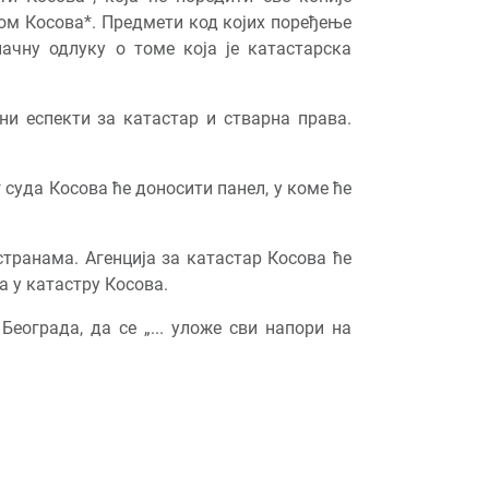
ом Косова*. Предмети код којих поређење
ачну одлуку о томе која је катастарска
и еспекти за катастар и стварна права.
суда Косова ће доносити панел, у коме ће
транама. Агенција за катастар Косова ће
 у катастру Косова.
еограда, да се „... уложе сви напори на