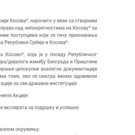
ији Косова*, нарочито у вези са стварним
 права над непокретностима на Косову* за
вним поступцима који се тичу признавања
а Републике Србије и Косова*.
 Косово*, која је у поседу Републичког
вора/дијалога између Београда и Приштине
нирање целокупне аналогне документације
рема томе, ово се сматра веома одрживом
ције за све државне институције.
енте Акције:
е експерата за подршку и успешно
еалном окружењу;