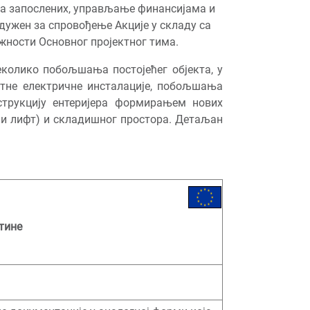
ра запослених, управљање финансијама и
адужен за спровођење Акције у складу са
ежности Основног пројектног тима.
еколико побољшања постојећег објекта, у
атне електричне инсталације, побољшања
струкцију ентеријера формирањем нових
ни лифт) и складишног простора. Детаљан
тине