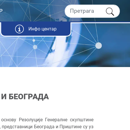
Р
Инфо центар
 И БЕОГРАДА
 основу Резолуције Генералне скупштине
у, представници Београда и Приштине су уз