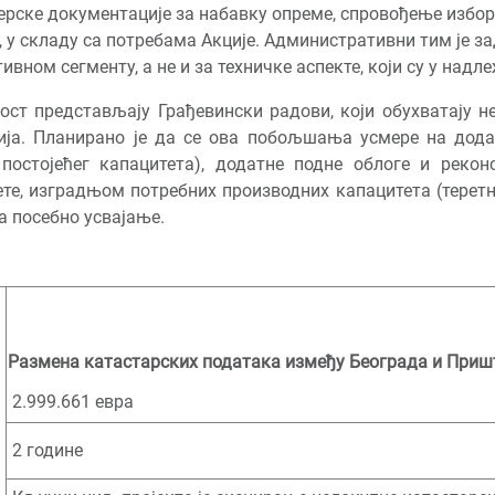
ерске документације за набавку опреме, спровођење избо
 у складу са потребама Акције. Административни тим је з
вном сегменту, а не и за техничке аспекте, који су у надл
ост представљају Грађевински радови, који обухватају н
ија. Планирано је да се ова побољшања усмере на дод
постојећег капацитета), додатне подне облоге и рекон
те, изградњом потребних производних капацитета (терет
а посебно усвајање.
Размена катастарских података између Београда и Приш
2.999.661 евра
2 године