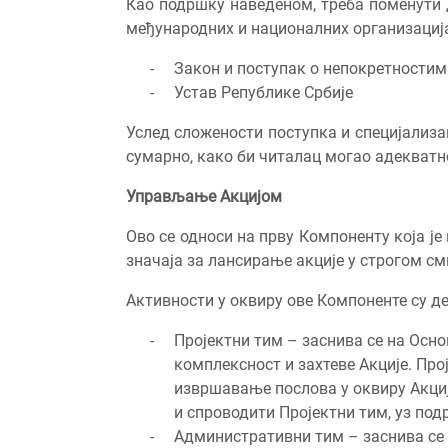
Као подршку наведеном, треба поменути 
међународних и националних организација
Закон и поступак о непокретностим
Устав Републике Србије
Услед сложености поступка и специјализац
сумарно, како би читалац могао адекватн
Управљање Акцијом
Ово се односи на прву Компоненту која је
значаја за лансирање акције у строгом с
Активности у оквиру ове Компоненте су д
Пројектни тим – заснива се на Осно
комплексност и захтеве Акције. Прој
извршавање послова у оквиру Акције
и спроводити Пројектни тим, уз по
Административни тим – заснива се