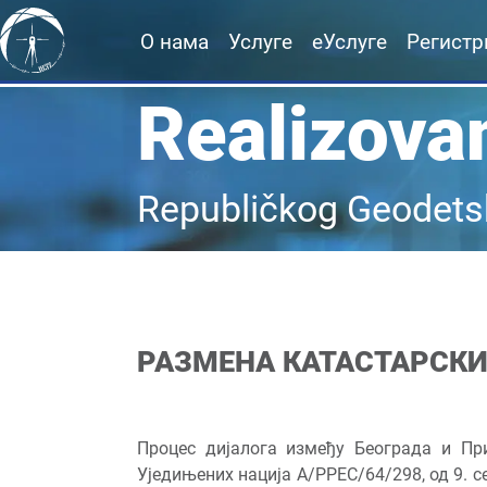
О нама
Услуге
еУслуге
Регистр
Realizovan
Republičkog Geodets
РАЗМЕНА КАТАСТАРСКИ
Процес дијалога између Београда и При
Уједињених нација А/РРЕС/64/298, од 9. с