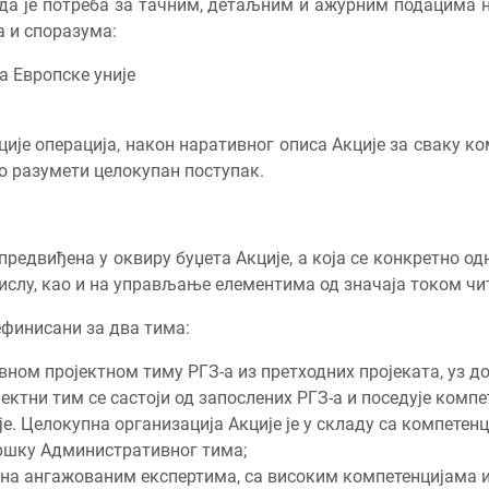
да је потреба за тачним, детаљним и ажурним подацима н
 и споразума:
а Европске уније
ије операција, након наративног описа Акције за сваку к
о разумети целокупан поступак.
 предвиђена у оквиру буџета Акције, а која се конкретно о
мислу, као и на управљање елементима од значаја током чи
ефинисани за два тима:
вном пројектном тиму РГЗ-а из претходних пројеката, уз д
ектни тим се састоји од запослених РГЗ-а и поседује компе
. Целокупна организација Акције је у складу са компетенц
дршку Административног тима;
 на ангажованим експертима, са високим компетенцијама 