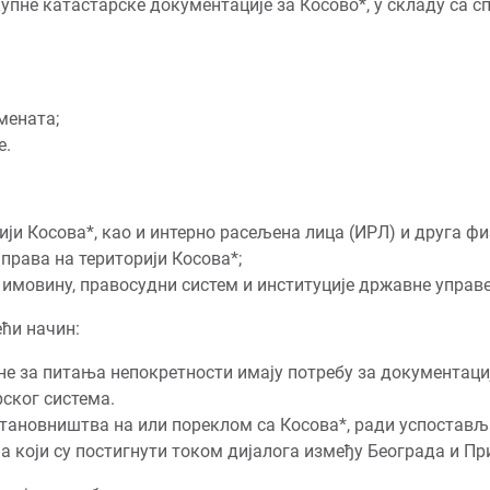
упне катастарске документације за Косово*, у складу са с
мената;
е.
ји Косова*, као и интерно расељена лица (ИРЛ) и друга фи
права на територији Косова*;
а имовину, правосудни систем и институције државне управе 
ећи начин:
е за питања непокретности имају потребу за документацијом
ског система.
тановништва на или пореклом са Косова*, ради успостављ
који су постигнути током дијалога између Београда и Приш