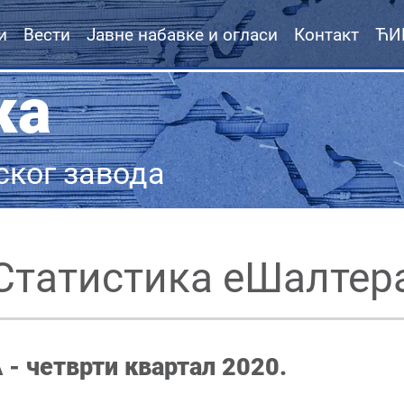
и
Вести
Јавне набавке и огласи
Контакт
ЋИ
ка
ског завода
Статистика еШалтер
 четврти квартал 2020.