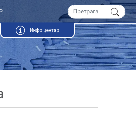
Р
Инфо центар
а