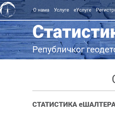
О нама
Услуге
еУслуге
Регистр
Статисти
Републичког геодет
СТАТИСТИКА еШАЛТЕРА -