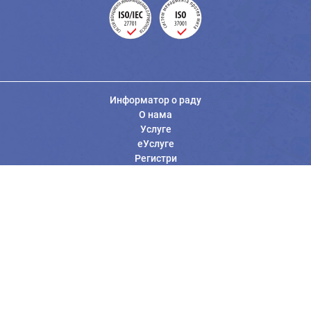
Информатор о раду
О нама
Услуге
еУслуге
Регистри
Вести
Јавне набавке
Заштита података о личности
Информације од јавног значаја
Општи услови коришћења
Контакт Републичког геодетског завода