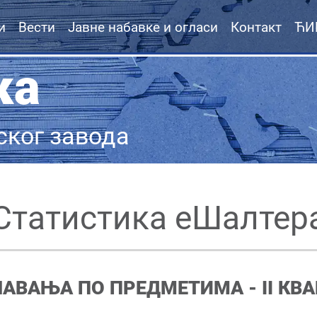
и
Вести
Јавне набавке и огласи
Контакт
ЋИ
ка
ског завода
Статистика еШалтер
ШАВАЊА ПО ПРЕДМЕТИМА -
II
КВА