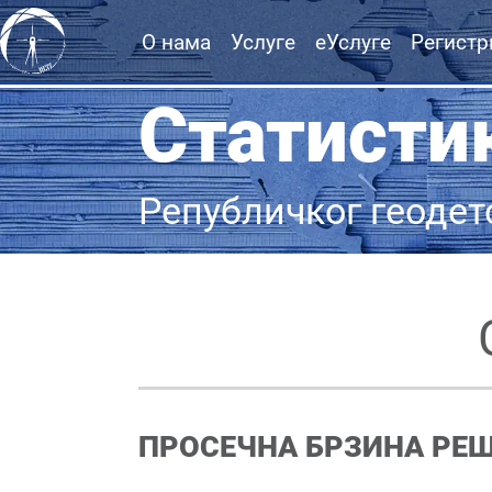
О нама
Услуге
еУслуге
Регистр
Статисти
Републичког геодет
ПРОСЕЧНА БРЗИНА РЕ