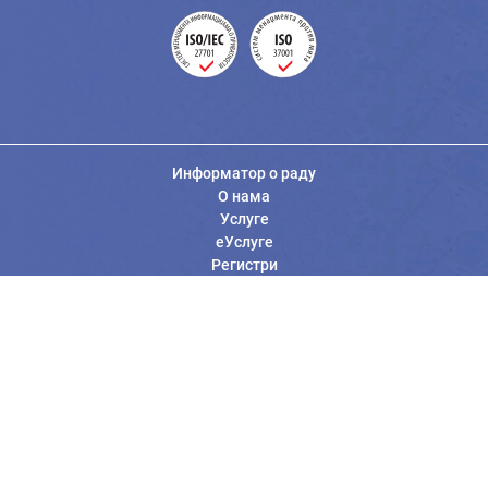
Информатор о раду
О нама
Услуге
еУслуге
Регистри
Вести
Јавне набавке
Заштита података о личности
Информације од јавног значаја
Општи услови коришћења
Контакт Републичког геодетског завода