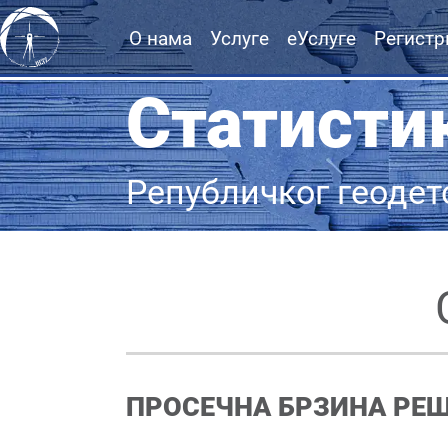
О нама
Услуге
еУслуге
Регистр
Статисти
Републичког геодет
ПРОСЕЧНА БРЗИНА РЕ