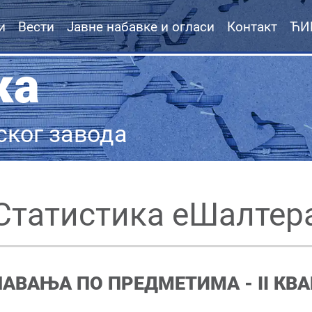
и
Вести
Јавне набавке и огласи
Контакт
ЋИ
ка
ског завода
Статистика еШалтер
ШАВАЊА ПО ПРЕДМЕТИМА -
II
КВА