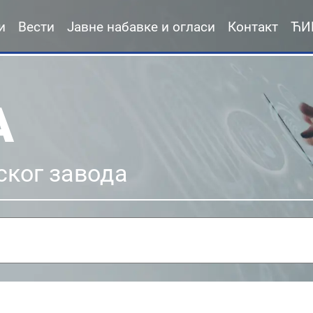
и
Вести
Јавне набавке и огласи
Контакт
ЋИ
А
ског завода