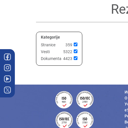
Re
Kategorije
Stranice
359
Vesti
5322
Dokumenta
4423
И
О
У
е
Р
В