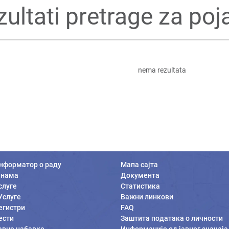
zultati pretrage za poj
nema rezultata
нформатор о раду
Мапа сајта
 нама
Документа
слуге
Статистика
Услуге
Важни линкови
егистри
FAQ
ести
Заштита података о личности