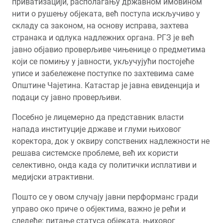
приватизацији, располагању државном имовином
нити о рушењу објеката, већ поступа искључиво у
складу са законом, на основу исправа, захтева
странака и одлука надлежних органа. РГЗ је већ
јавно објавио проверљиве чињенице о предметима
који се помињу у јавности, укључујући постојеће
уписе и забележене поступке по захтевима саме
Општине Чајетина. Катастар је јавна евиденција и
подаци су јавно проверљиви.
Посебно је лицемерно да представник власти
напада институције државе и глуми њиховог
коректора, док у оквиру сопствених надлежности не
решава системске проблеме, већ их користи
селективно, онда када су политички исплативи и
медијски атрактивни.
Пошто се у овом случају јавни перформанс гради
управо око приче о објектима, важно је рећи и
следеће: питање статуса објеката, њиховог