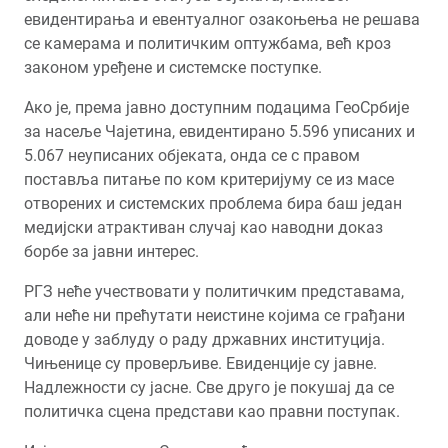
евидентирања и евентуалног озакоњења не решава
се камерама и политичким оптужбама, већ кроз
законом уређене и системске поступке.
Ако је, према јавно доступним подацима ГеоСрбије
за насеље Чајетина, евидентирано 5.596 уписаних и
5.067 неуписаних објеката, онда се с правом
поставља питање по ком критеријуму се из масе
отворених и системских проблема бира баш један
медијски атрактиван случај као наводни доказ
борбе за јавни интерес.
РГЗ неће учествовати у политичким представама,
али неће ни прећутати неистине којима се грађани
доводе у заблуду о раду државних институција.
Чињенице су проверљиве. Евиденције су јавне.
Надлежности су јасне. Све друго је покушај да се
политичка сцена представи као правни поступак.