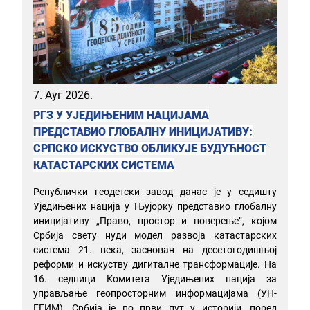
7. Ауг 2026.
РГЗ У УЈЕДИЊЕНИМ НАЦИЈАМА
ПРЕДСТАВИО ГЛОБАЛНУ ИНИЦИЈАТИВУ:
СРПСКО ИСКУСТВО ОБЛИКУЈЕ БУДУЋНОСТ
КАТАСТАРСКИХ СИСТЕМА
Републички геодетски завод данас је у седишту
Уједињених нација у Њујорку представио глобалну
иницијативу „Право, простор и поверење“, којом
Србија свету нуди модел развоја катастарских
система 21. века, заснован на десетогодишњој
реформи и искуству дигиталне трансформације. На
16. седници Комитета Уједињених нација за
управљање геопросторним информацијама (УН-
ГГИМ), Србија је по први пут у историји, поред