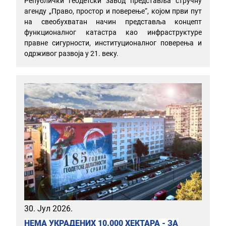
Републички геодетски завод представља стручну
агенду „Право, простор и поверење“, којом први пут
на свеобухватан начин представља концепт
функционалног катастра као инфраструктуре
правне сигурности, институционалног поверења и
одрживог развоја у 21. веку.
30. Јул 2026.
НЕМА УКРАДЕНИХ 10.000 ХЕКТАРА - ЗА