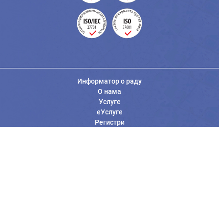
Информатор о раду
О нама
Услуге
еУслуге
Регистри
Вести
Јавне набавке
Заштита података о личности
Информације од јавног значаја
Општи услови коришћења
Контакт Републичког геодетског завода