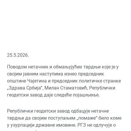
25.5.2026.
Поводом нетачних и обмањујућих тврдњи које је у
својим јавним наступима изнео председник
општине Чајетина и председник политичке странке
„Здрава Србија“, Милан Стаматовић, Републички
геодетски завод даје следеће појашњење.
Републички геодетски завод одбацује нетачне
тврдње да својим поступањем „помаже“ било коме
у узурпацији државне имовине. РГЗ не одлучује о