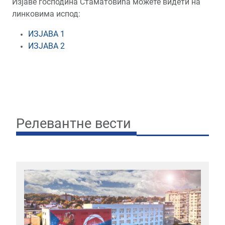
Изјаве господина Стаматовића можете видети на
линковима испод:
ИЗЈАВА 1
ИЗЈАВА 2
Релевантне вести