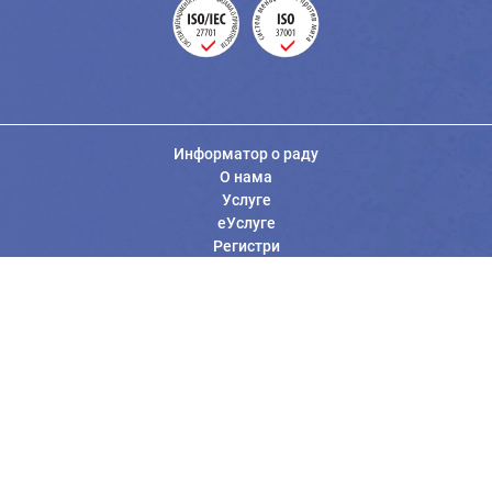
Информатор о раду
О нама
Услуге
еУслуге
Регистри
Вести
Јавне набавке
Заштита података о личности
Информације од јавног значаја
Општи услови коришћења
Контакт Републичког геодетског завода