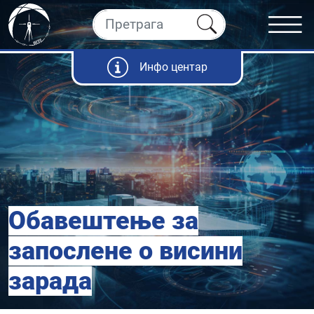
Инфо центар
Обавештење за
запослене о висини
зарада