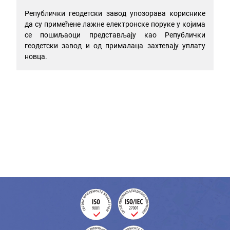
Републички геодетски завод упозорава кориснике
да су примећене лажне електронске поруке у којима
се пошиљаоци представљају као Републички
геодетски завод и од прималаца захтевају уплату
новца.