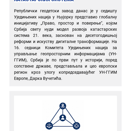
Републички геодетски завод данас је у седишту
Уједињених нација у Њујорку представио глобалну
иницијативу „Право, простор и поверење“, којом
Србија свету нуди модел развоја катастарских
система 21. века, заснован на десетогодишњој
реформи и искуству дигиталне трансформације. На
16. седници Комитета Уједињених нација за
управљање геопросторним информацијама (УН-
ГГИМ), Србија је по први пут у историји, поред
сопствене државе, представљала и цео европски
регион кроз улогу копредседавајућег УН-ГГИМ
Европе, Дарка Вучетића.