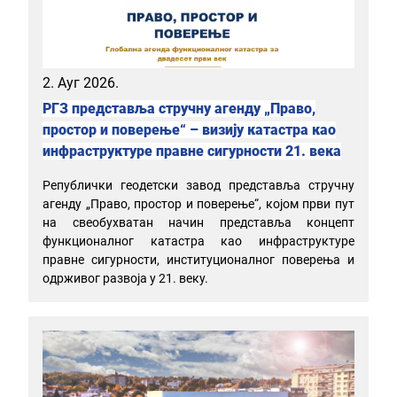
2. Ауг 2026.
РГЗ представља стручну агенду „Право,
простор и поверење“ – визију катастра као
инфраструктуре правне сигурности 21. века
Републички геодетски завод представља стручну
агенду „Право, простор и поверење“, којом први пут
на свеобухватан начин представља концепт
функционалног катастра као инфраструктуре
правне сигурности, институционалног поверења и
одрживог развоја у 21. веку.