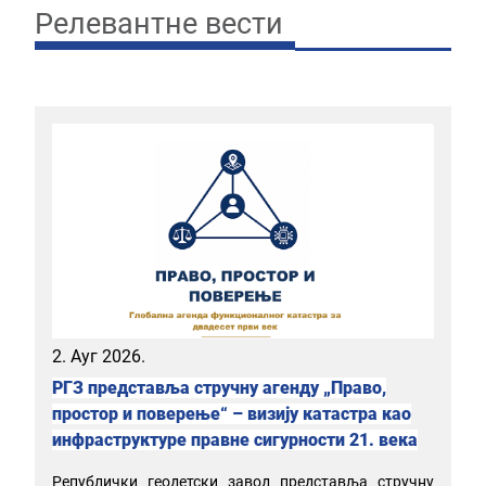
Релевантне вести
2. Ауг 2026.
РГЗ представља стручну агенду „Право,
простор и поверење“ – визију катастра као
инфраструктуре правне сигурности 21. века
Републички геодетски завод представља стручну