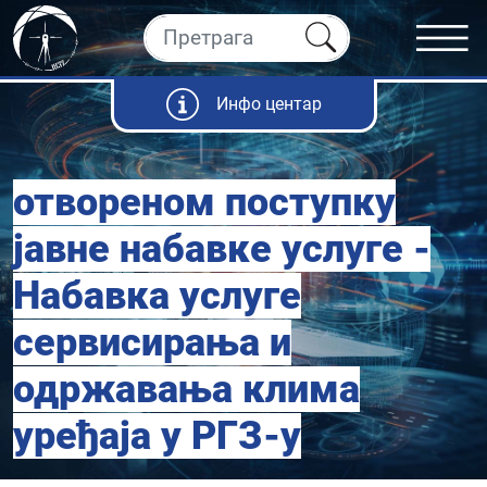
Инфо центар
отвореном поступку
јавне набавке услуге -
Набавка услуге
сервисирања и
одржавања клима
уређаја у РГЗ-у