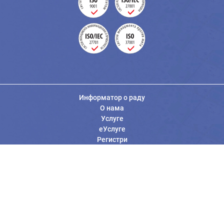
Информатор о раду
О нама
Услуге
еУслуге
Регистри
Вести
Јавне набавке
Заштита података о личности
Информације од јавног значаја
Општи услови коришћења