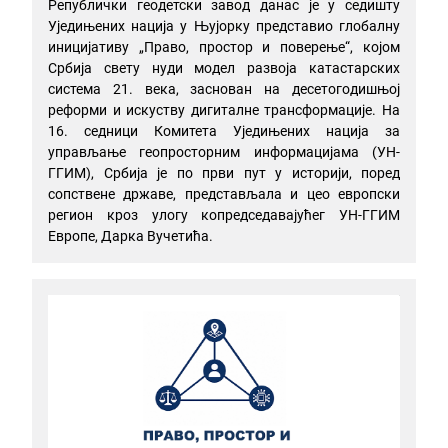
Републички геодетски завод данас је у седишту
Уједињених нација у Њујорку представио глобалну
иницијативу „Право, простор и поверење“, којом
Србија свету нуди модел развоја катастарских
система 21. века, заснован на десетогодишњој
реформи и искуству дигиталне трансформације. На
16. седници Комитета Уједињених нација за
управљање геопросторним информацијама (УН-
ГГИМ), Србија је по први пут у историји, поред
сопствене државе, представљала и цео европски
регион кроз улогу копредседавајућег УН-ГГИМ
Европе, Дарка Вучетића.