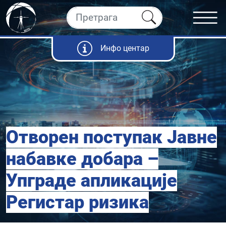
Инфо центар
Отворен поступак Јавне
набавке добара –
Упграде апликације
Регистар ризика