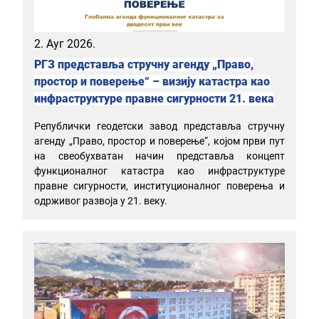
2. Ауг 2026.
РГЗ представља стручну агенду „Право,
простор и поверење“ – визију катастра као
инфраструктуре правне сигурности 21. века
Републички геодетски завод представља стручну
агенду „Право, простор и поверење“, којом први пут
на свеобухватан начин представља концепт
функционалног катастра као инфраструктуре
правне сигурности, институционалног поверења и
одрживог развоја у 21. веку.