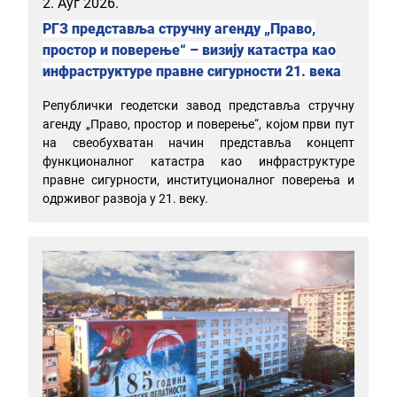
2. Ауг 2026.
РГЗ представља стручну агенду „Право,
простор и поверење“ – визију катастра као
инфраструктуре правне сигурности 21. века
Републички геодетски завод представља стручну
агенду „Право, простор и поверење“, којом први пут
на свеобухватан начин представља концепт
функционалног катастра као инфраструктуре
правне сигурности, институционалног поверења и
одрживог развоја у 21. веку.