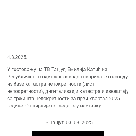
4.8.2025.
У гостовању на ТВ Танјуг, Емилија Катић из
Републичког геодетског завода говорила је о изводу
из базе катастра непокретности (лист
непокретности), дигитализаији катастра и извештају
са тржишта непокретности за први квартал 2025.
године. Опширније погледајте у наставку.
ТВ Танјуг, 03. 08. 2025.