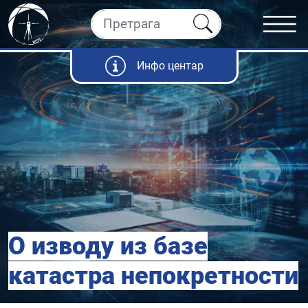
Инфо центар
О изводу из базе
катастра непокретности