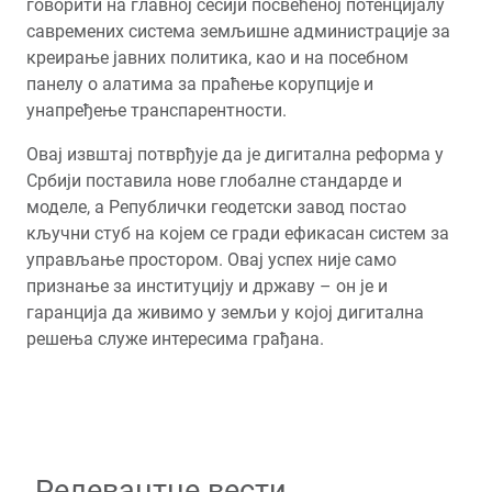
говорити на главној сесији посвећеној потенцијалу
савремених система земљишне администрације за
креирање јавних политика, као и на посебном
панелу о алатима за праћење корупције и
унапређење транспарентности.
Оваj извштај потврђује да је дигитална реформа у
Србији поставила нове глобалне стандарде и
моделе, а Републички геодетски завод постао
кључни стуб на којем се гради ефикасан систем за
управљање простором. Овај успех није само
признање за институцију и државу – он је и
гаранција да живимо у земљи у којој дигитална
решења служе интересима грађана.
Релевантне вести