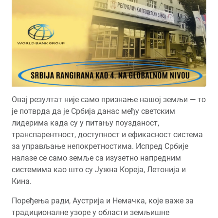
Овај резултат није само признање нашој земљи — то
је потврда да је Србија данас међу светским
лидерима када су у питању поузданост,
транспарентност, доступност и ефикасност система
за управљање непокретностима. Испред Србије
налазе се само земље са изузетно напредним
системима као што су Јужна Кореја, Летонија и
Кина.
Поређења ради, Аустрија и Немачка, које важе за
традиционалне узоре у области земљишне