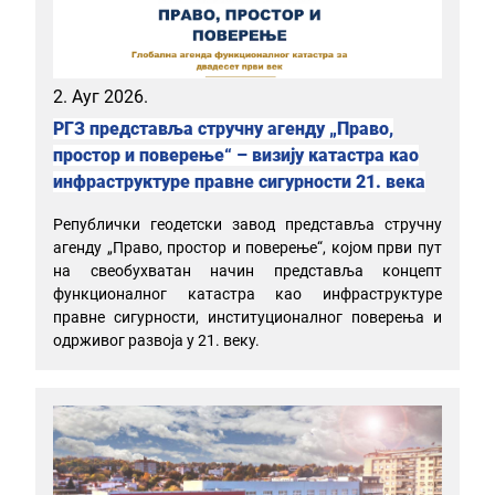
2. Ауг 2026.
РГЗ представља стручну агенду „Право,
простор и поверење“ – визију катастра као
инфраструктуре правне сигурности 21. века
Републички геодетски завод представља стручну
агенду „Право, простор и поверење“, којом први пут
на свеобухватан начин представља концепт
функционалног катастра као инфраструктуре
правне сигурности, институционалног поверења и
одрживог развоја у 21. веку.