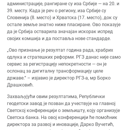
администрације, рангиране су иза Србије — на 20. и
39. месту. Када је реч о региону, иза Србије су
Словенија (8. место) и Хрватска (17. место), док су
остале земље знатно ниже пласиране. Ово показује
да је Србија остварила значајан искорак испред
својих комшија и да поставља нове стандарде.
„Ово признање је резултат година рада, храбрих
одлука и стратешких реформи. РГЗ данас није само
сервис за регистрацију непокретности — он је
ослонац за дигиталну трансформацију целе
државе.“ – изјавио је директор РГЗ-а, мр Борко
Драшковић.
Захваљујући овим резултатима, Републички
геодетски завод је позван да учествује на главној
Светској конференцији о земљишту, коју организује
Светска банка. На овој конференцији ће помоћник
директора за развој и иновације, Дарко Вучетић,