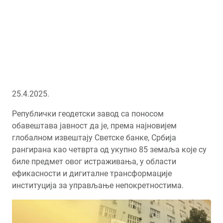
25.4.2025.
Републички геодетски завод са поносом
обавештава јавност да је, према најновијем
глобалном извештају Светске банке, Србија
рангирана као четврта од укупно 85 земаља које су
биле предмет овог истраживања, у области
ефикасности и дигиталне трансформације
институција за управљање непокретностима.