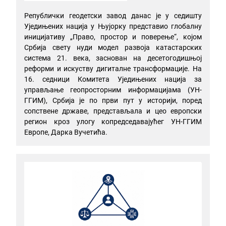
Републички геодетски завод данас је у седишту
Уједињених нација у Њујорку представио глобалну
иницијативу „Право, простор и поверење“, којом
Србија свету нуди модел развоја катастарских
система 21. века, заснован на десетогодишњој
реформи и искуству дигиталне трансформације. На
16. седници Комитета Уједињених нација за
управљање геопросторним информацијама (УН-
ГГИМ), Србија је по први пут у историји, поред
сопствене државе, представљала и цео европски
регион кроз улогу копредседавајућег УН-ГГИМ
Европе, Дарка Вучетића.