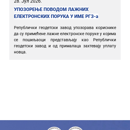
28. Јул 2026.
УПОЗОРЕЊЕ ПОВОДОМ ЛАЖНИХ
ЕЛЕКТРОНСКИХ ПОРУКА У ИМЕ РГЗ-а
Републички геодетски завод упозорава кориснике
да су примећене лажне електронске поруке у којима
се пошиљаоци представљају као Републички
геодетски завод и од прималаца захтевају уплату
новца.