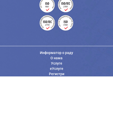
Информатор о раду
О нама
Услуге
еУслуге
Регистри
Вести
Јавне набавке
Заштита података о личности
Информације од јавног значаја
Општи услови коришћења