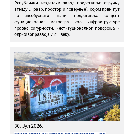
Републички геодетски завод представља стручну
агенду „Право, простор и поверење“, којом први пут
на свеобухватан начин представља концепт
функционалног катастра као инфраструктуре
правне сигурности, институционалног поверења и
одрживог развоја у 21. веку.
30. Јул 2026.