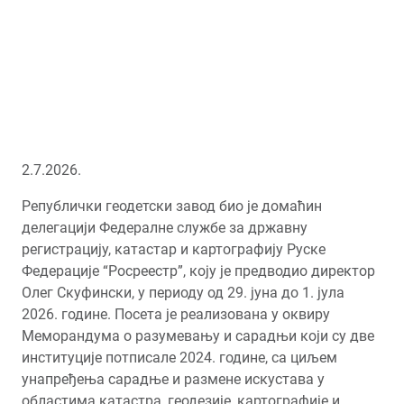
2.7.2026.
Републички геодетски завод био је домаћин
делегацији Федералне службе за државну
регистрацију, катастар и картографију Руске
Федерације “Росреестр”, коју је предводио директор
Олег Скуфински, у периоду од 29. јуна до 1. јула
2026. године. Посета је реализована у оквиру
Меморандума о разумевању и сарадњи који су две
институције потписале 2024. године, са циљем
унапређења сарадње и размене искустава у
областима катастра, геодезије, картографије и