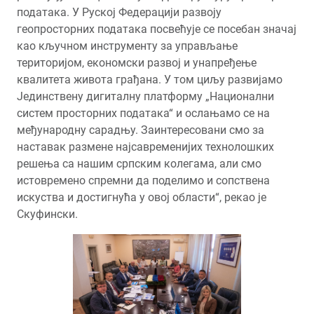
података. У Руској Федерацији развоју
геопросторних података посвећује се посебан значај
као кључном инструменту за управљање
територијом, економски развој и унапређење
квалитета живота грађана. У том циљу развијамо
Јединствену дигиталну платформу „Национални
систем просторних података“ и ослањамо се на
међународну сарадњу. Заинтересовани смо за
наставак размене најсавременијих технолошких
решења са нашим српским колегама, али смо
истовремено спремни да поделимо и сопствена
искуства и достигнућа у овој области“, рекао је
Скуфински.