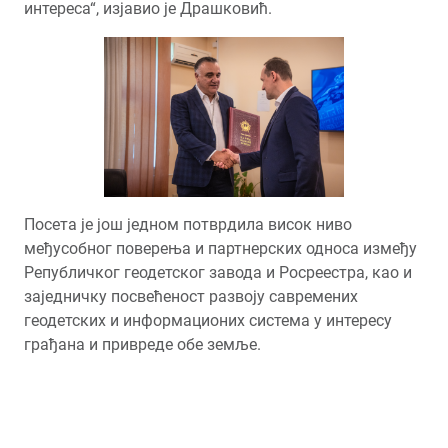
интереса“, изјавио је Драшковић.
Посета је још једном потврдила висок ниво
међусобног поверења и партнерских односа између
Републичког геодетског завода и Росреестра, као и
заједничку посвећеност развоју савремених
геодетских и информационих система у интересу
грађана и привреде обе земље.