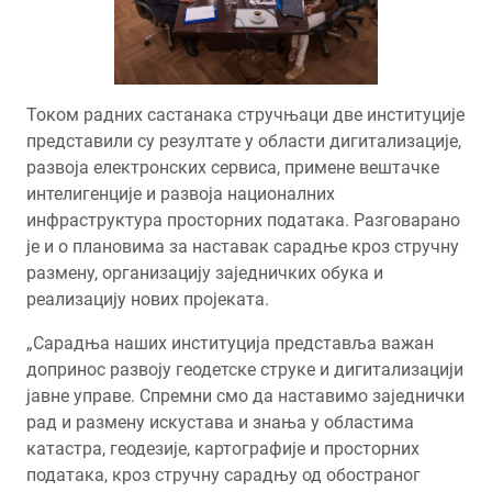
Током радних састанака стручњаци две институције
представили су резултате у области дигитализације,
развоја електронских сервиса, примене вештачке
интелигенције и развоја националних
инфраструктура просторних података. Разговарано
је и о плановима за наставак сарадње кроз стручну
размену, организацију заједничких обука и
реализацију нових пројеката.
„Сарадња наших институција представља важан
допринос развоју геодетске струке и дигитализацији
јавне управе. Спремни смо да наставимо заједнички
рад и размену искустава и знања у областима
катастра, геодезије, картографије и просторних
података, кроз стручну сарадњу од обостраног