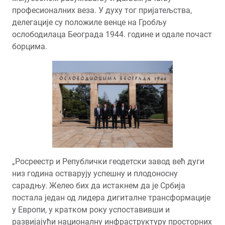
професионалних веза. У духу тог пријатељства,
делегације су положиле венце на Гробљу
ослободилаца Београда 1944. године и одале почаст
борцима.
„Росреестр и Републички геодетски завод већ дуги
низ година остварују успешну и плодоносну
сарадњу. Желео бих да истакнем да је Србија
постала један од лидера дигиталне трансформације
у Европи, у кратком року успоставивши и
развијајући националну инфраструктуру просторних