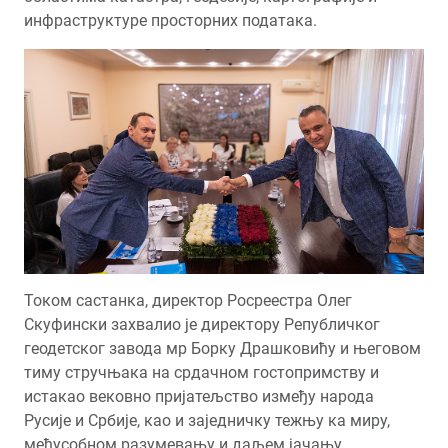
инфраструктуре просторних података.
Током састанка, директор Росреестра Олег
Скуфински захвалио је директору Републичког
геодетског завода мр Борку Драшковићу и његовом
тиму стручњака на срдачном гостопримству и
истакао вековно пријатељство између народа
Русије и Србије, као и заједничку тежњу ка миру,
међусобном разумевању и даљем јачању