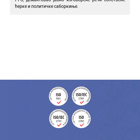
ћерке и политичке саборкиње.