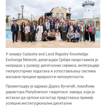
У оквиру Cadastre and Land Registry Knowledge
Exchange Network, делегација Србије представила је
напредак у развоју дигиталних сервиса, интеграцији
геопросторних података и успостављању система
масовне процене вредности непокретности.
Презентацију је одржао Дарко Вучетић, помоћник
директора Републичког геодетског завода, који је
истакао да српски катастар представља пример
успешне институционалне дигиталне