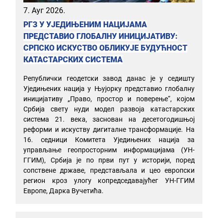
7. Ауг 2026.
РГЗ У УЈЕДИЊЕНИМ НАЦИЈАМА
ПРЕДСТАВИО ГЛОБАЛНУ ИНИЦИЈАТИВУ:
СРПСКО ИСКУСТВО ОБЛИКУЈЕ БУДУЋНОСТ
КАТАСТАРСКИХ СИСТЕМА
Републички геодетски завод данас је у седишту
Уједињених нација у Њујорку представио глобалну
иницијативу „Право, простор и поверење“, којом
Србија свету нуди модел развоја катастарских
система 21. века, заснован на десетогодишњој
реформи и искуству дигиталне трансформације. На
16. седници Комитета Уједињених нација за
управљање геопросторним информацијама (УН-
ГГИМ), Србија је по први пут у историји, поред
сопствене државе, представљала и цео европски
регион кроз улогу копредседавајућег УН-ГГИМ
Европе, Дарка Вучетића.