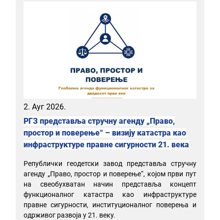
2. Ауг 2026.
РГЗ представља стручну агенду „Право,
простор и поверење“ – визију катастра као
инфраструктуре правне сигурности 21. века
Републички геодетски завод представља стручну
агенду „Право, простор и поверење“, којом први пут
на свеобухватан начин представља концепт
функционалног катастра као инфраструктуре
правне сигурности, институционалног поверења и
одрживог развоја у 21. веку.