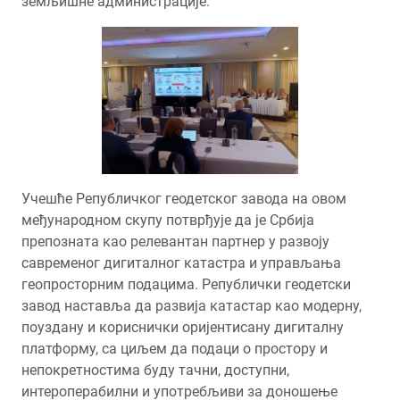
земљишне администрације.
Учешће Републичког геодетског завода на овом
међународном скупу потврђује да је Србија
препозната као релевантан партнер у развоју
савременог дигиталног катастра и управљања
геопросторним подацима. Републички геодетски
завод наставља да развија катастар као модерну,
поуздану и кориснички оријентисану дигиталну
платформу, са циљем да подаци о простору и
непокретностима буду тачни, доступни,
интероперабилни и употребљиви за доношење