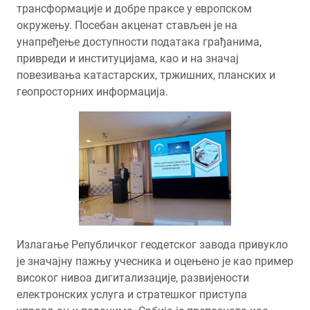
трансформације и добре праксе у европском
окружењу. Посебан акценат стављен је на
унапређење доступности података грађанима,
привреди и институцијама, као и на значај
повезивања катастарских, тржишних, планских и
геопросторних информација.
Излагање Републичког геодетског завода привукло
је значајну пажњу учесника и оцењено је као пример
високог нивоа дигитализације, развијености
електронских услуга и стратешког приступа