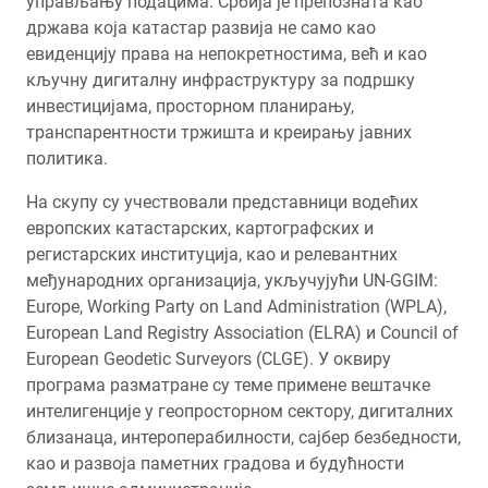
управљању подацима. Србија је препозната као
држава која катастар развија не само као
евиденцију права на непокретностима, већ и као
кључну дигиталну инфраструктуру за подршку
инвестицијама, просторном планирању,
транспарентности тржишта и креирању јавних
политика.
На скупу су учествовали представници водећих
европских катастарских, картографских и
регистарских институција, као и релевантних
међународних организација, укључујући UN-GGIM:
Europe, Working Party on Land Administration (WPLA),
European Land Registry Association (ELRA) и Council of
European Geodetic Surveyors (CLGE). У оквиру
програма разматране су теме примене вештачке
интелигенције у геопросторном сектору, дигиталних
близанаца, интероперабилности, сајбер безбедности,
као и развоја паметних градова и будућности