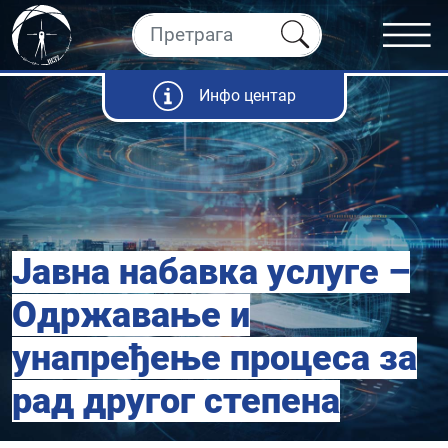
Инфо центар
Јавна набавка услуге –
Одржавање и
унапређење процеса за
рад другог степена