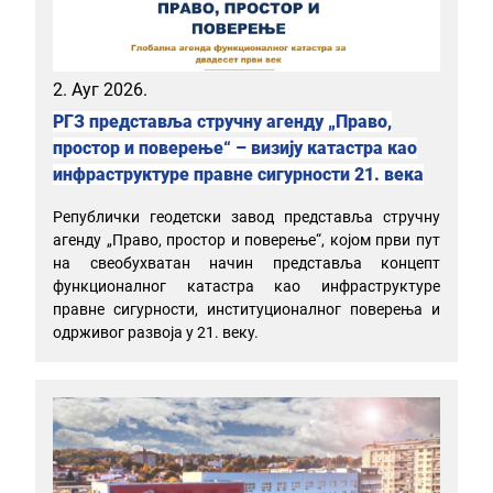
2. Ауг 2026.
РГЗ представља стручну агенду „Право,
простор и поверење“ – визију катастра као
инфраструктуре правне сигурности 21. века
Републички геодетски завод представља стручну
агенду „Право, простор и поверење“, којом први пут
на свеобухватан начин представља концепт
функционалног катастра као инфраструктуре
правне сигурности, институционалног поверења и
одрживог развоја у 21. веку.