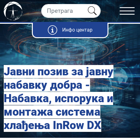
Инфо центар
Јавни позив за јавну
набавку добра -
Набавка, испорука и
монтажа система
хлађења InRow DX