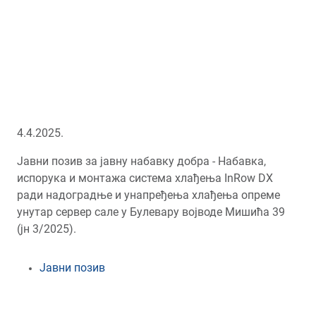
4.4.2025.
Јавни позив за јавну набавку добра - Набавка,
испорука и монтажа система хлађења InRow DX
ради надоградње и унапређења хлађења опреме
унутар сервер сале у Булевару војводе Мишића 39
(јн 3/2025).
Јавни позив