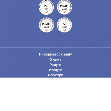
Информатор о раду
О нама
Услуге
еУслуге
Регистри
Вести
Јавне набавке
Заштита података о личности
Информације од јавног значаја
Општи услови коришћења