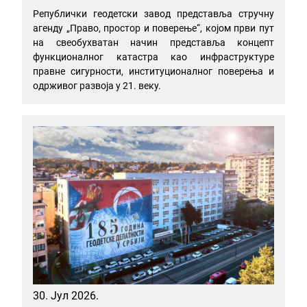
Републички геодетски завод представља стручну
агенду „Право, простор и поверење“, којом први пут
на свеобухватан начин представља концепт
функционалног катастра као инфраструктуре
правне сигурности, институционалног поверења и
одрживог развоја у 21. веку.
30. Јул 2026.