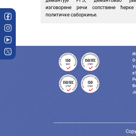
демантује РГЗ, демантовао јав
изговорене речи сопствене ћерке
политичке саборкиње.
И
О
У
е
Р
В
Ј
Copy