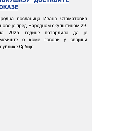
ОКАЗЕ
ародна посланица Ивана Стаматовић
ново је пред Народном скупштином 29.
ула 2026. године потврдила да је
емљиште о коме говори у својини
публике Србије.