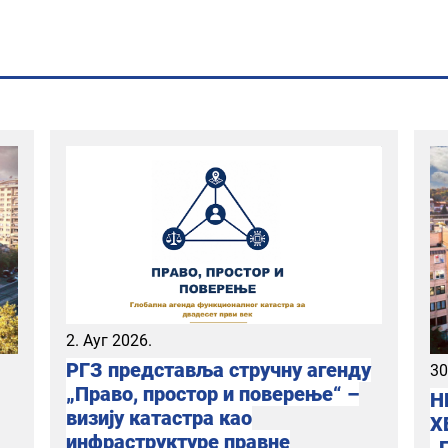
2. Ауг 2026.
РГЗ представља стручну агенду
30
„Право, простор и поверење“ –
Н
визију катастра као
Х
инфраструктуре правне
„