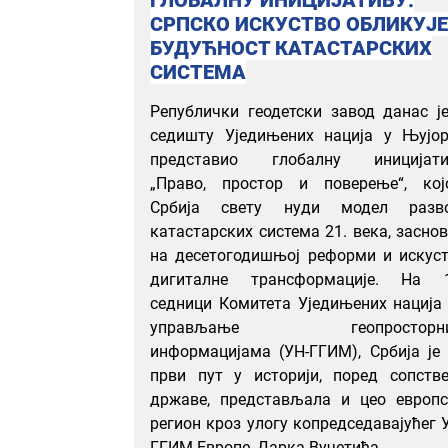
СРПСКО ИСКУСТВО ОБЛИКУЈЕ
БУДУЋНОСТ КАТАСТАРСКИХ
СИСТЕМА
Републички геодетски завод данас ј
седишту Уједињених нација у Њујор
представио глобалну иницијати
„Право, простор и поверење“, кој
Србија свету нуди модел разво
катастарских система 21. века, засно
на десетогодишњој реформи и искус
дигиталне трансформације. На 1
седници Комитета Уједињених нација
управљање геопросторн
информацијама (УН-ГГИМ), Србија је
први пут у историји, поред сопств
државе, представљала и цео европс
регион кроз улогу копредседавајућег 
ГГИМ Европе, Дарка Вучетића.