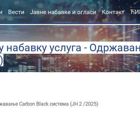
и
Вести
Јавне набавке и огласи
Контакт
ЋИ
у набавку услуга - Одржава
)
ржавање Carbon Black система (JН 2 /2025)