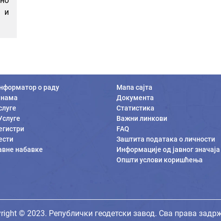
но
 и
нформатор о раду
Мапа сајта
 нама
Документа
слуге
Статистика
Услуге
Важни линкови
егистри
FAQ
ести
Заштита података о личности
авне набавке
Информације од јавног значаја
Општи услови коришћења
right © 2023. Републички геодетски завод. Сва права задр