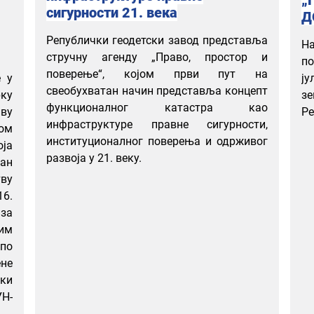
сигурности 21. века
Д
Републички геодетски завод представља
Н
стручну агенду „Право, простор и
по
поверење“, којом први пут на
е у
ј
свеобухватан начин представља концепт
ку
з
функционалног катастра као
ву
Ре
инфраструктуре правне сигурности,
ом
институционалног поверења и одрживог
ја
развоја у 21. веку.
ван
тву
6.
 за
им
 по
ене
ки
УН-