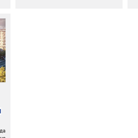
М
 да