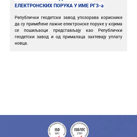
ЕЛЕКТРОНСКИХ ПОРУКА У ИМЕ РГЗ-а
Републички геодетски завод упозорава кориснике
да су примећене лажне електронске поруке у којима
се пошиљаоци представљају као Републички
геодетски завод и од прималаца захтевају уплату
новца.