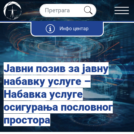
Инфо центар
Јавни позив за јавну
набавку услуге –
Набавка услуге
осигурања пословног
простора