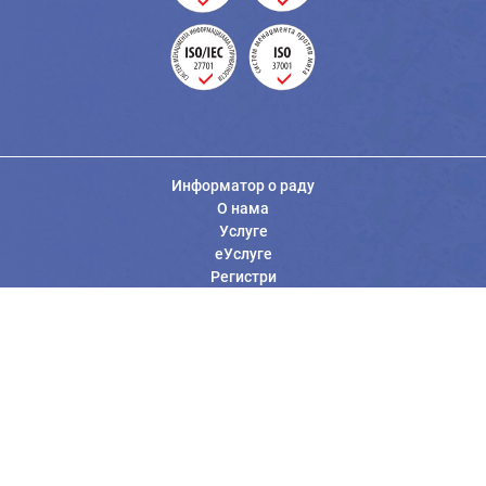
Информатор о раду
О нама
Услуге
еУслуге
Регистри
Вести
Јавне набавке
Заштита података о личности
Информације од јавног значаја
Општи услови коришћења
Контакт Републичког геодетског завода