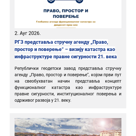
2. Ауг 2026.
РГЗ представља стручну агенду „Право,
простор и поверење“ – визију катастра као
инфраструктуре правне сигурности 21. века
Републички геодетски завод представља стручну
агенду „Право, простор и поверење“, којом први пут
на свеобухватан начин представља концепт
функционалног катастра као инфраструктуре
правне сигурности, институционалног поверења и
одрживог развоја у 21. веку.