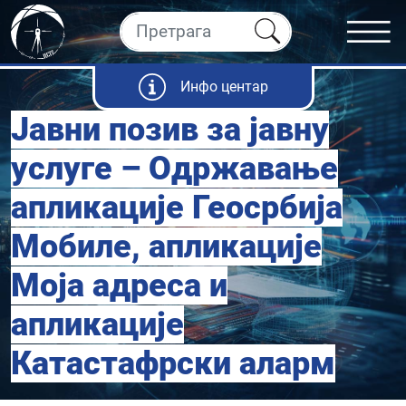
Инфо центар
Јавни позив за јавну
услуге – Одржавање
апликације Геосрбија
Мобиле, апликације
Моја адреса и
апликације
Катастафрски аларм