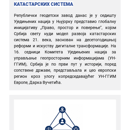
КАТАСТАРСКИХ СИСТЕМА
Републички геодетски завод данас је у седишту
Уједињених нација у Њујорку представио глобалну
иницијативу „Право, простор и поверење“, којом
Србија свету нуди модел развоја катастарских
система 21. века, заснован на десетогодишњој
реформи и искуству дигиталне трансформације. На
16. седници Комитета Уједињених нација за
управљање геопросторним информацијама (УН-
ГГИМ), Србија је по први пут у историји, поред
сопствене државе, представљала и цео европски
регион кроз улогу копредседавајућег УН-ГГИМ
Европе, Дарка Вучетића.