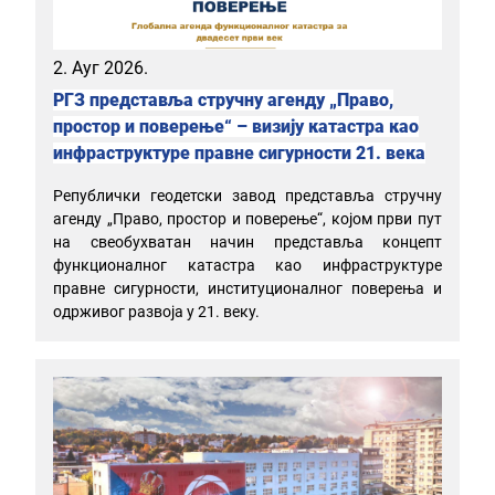
2. Ауг 2026.
РГЗ представља стручну агенду „Право,
простор и поверење“ – визију катастра као
инфраструктуре правне сигурности 21. века
Републички геодетски завод представља стручну
агенду „Право, простор и поверење“, којом први пут
на свеобухватан начин представља концепт
функционалног катастра као инфраструктуре
правне сигурности, институционалног поверења и
одрживог развоја у 21. веку.