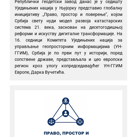
Републички геодетски завод данас је у седишту
Уједињених нација у Њујорку представио глобалну
иницијативу „Право, простор и поверење“, којом
Србија свету нуди модел развоја катастарских
система 21. века, заснован на десетогодишњој
реформи и искуству дигиталне трансформације. На
16. седници Комитета Уједињених нација за
управљање геопросторним информацијама (УН-
ГГИМ), Србија је по први пут у историји, поред
сопствене државе, представљала и цео европски
регион кроз улогу копредседавајућег УН-ГГИМ
Европе, Дарка Вучетића.