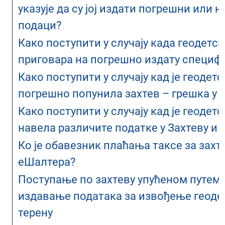
указује да су јој издати погрешни или 
подаци?
Како поступити у случају када геодетс
приговара на погрешно издату специф
Како поступити у случају кад је геодет
погрешно попунила захтев – грешка у 
Како поступити у случају кад је геодет
навела различите податке у Захтеву и 
Ко је обавезник плаћања таксе за захт
еШалтера?
Поступање по захтеву упућеном путем 
издавање података за извођење геоде
терену