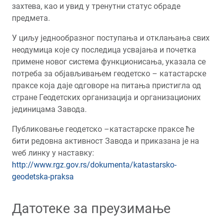
захтева, као и увид у тренутни статус обраде
предмета.
У циљу једнообразног поступања и отклањања свих
неодумица које су последица усвајања и почетка
примене новог система функционисања, указала се
потреба за објављивањем геодетско – катастарске
праксе која даје одговоре на питања пристигла од
стране Геодетских организација и организационих
јединицама Завода.
Публиковање геодетско –катастарске праксе ће
бити редовна активност Завода и приказана је на
wеб линку у наставку:
http://www.rgz.gov.rs/dokumenta/katastarsko-
geodetska-praksa
Датотеке за преузимање