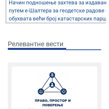
Начин подношење захтева за издавањ
путем е-Шалтера за геодетске радове на
обухвата већи број катастарских парц
Релевантне вести