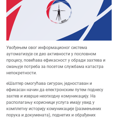
Увођењем овог информационог система
аутоматизује се део активности у пословном
процесу, повећава ефикасност у обради захтева и
смањује потреба за посетом службама катастра
непокретности.
еШалтер омогућава сигуран, једноставан и
ефикасан начин да електронским путем поднесу
захтев и изврше неопходну комуникацију. На
располагању корисници услуга имају увид у
комплетну историју комуникације (размењених
порука и докумената), поднетих и обрађених