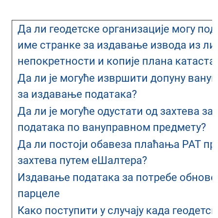
Да ли геодетске организације могу под
име странке за издавање извода из ли
непокретности и копије плана катаста
Да ли је могуће извршити допуну вану
за издавање података?
Да ли је могуће одустати од захтева з
података по вануправном предмету?
Да ли постоји обавеза плаћања РАТ п
захтева путем еШалтера?
Издавање података за потребе обнове
парцеле
Како поступити у случају када геодетс