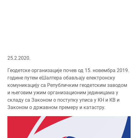
25.2.2020.
Геодетске организације почев од 15. новембра 2019.
године путем еШалтера обављају електронску
комуникацију са Републичким геодетским заводом
и његовим ужим организационим јединицама у
складу са Законом о поступку уписа у КН и КВ и
Законом о државном премеру и катастру.