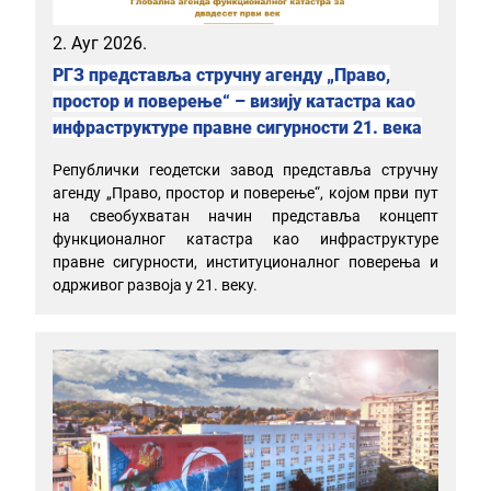
2. Ауг 2026.
РГЗ представља стручну агенду „Право,
простор и поверење“ – визију катастра као
инфраструктуре правне сигурности 21. века
Републички геодетски завод представља стручну
агенду „Право, простор и поверење“, којом први пут
на свеобухватан начин представља концепт
функционалног катастра као инфраструктуре
правне сигурности, институционалног поверења и
одрживог развоја у 21. веку.