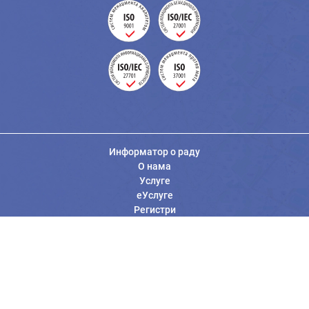
Информатор о раду
О нама
Услуге
еУслуге
Регистри
Вести
Јавне набавке
Заштита података о личности
Информације од јавног значаја
Општи услови коришћења