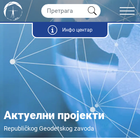
Инфо центар
Актуелни пројекти
Republičkog Geodetskog zavoda