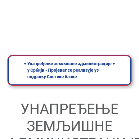
▼
Унапређење земљишне администрације
▼
у Србији - Пројекат се реализује уз
подршку Светске банке
УНАПРЕЂЕЊЕ
ЗЕМЉИШНЕ