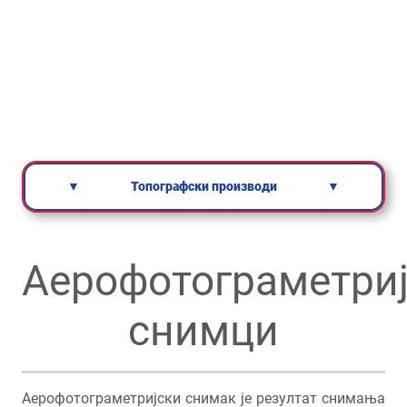
▼
Топографски производи
▼
Аерофотограметри
снимци
Аерофотограметријски снимак је резултат снимања