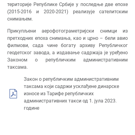
територије Републике Србије у последње две епохе
(2015-2016 и 2020-2021) реализује сателитским
снимањем.
Прикупљени аерофотограметријски снимци из
претходних епоха снимања, као и црно – бели авио
филмови, сада чине богату архиву Републичког
геодетског завода, а издавање садржаја је уређено
Законом о републичким административним
таксама.
Закон о републичким административним
таксама који садржи усклађене динарске
износе из Тарифе републичких
административних такси од 1. јула 2023.
године