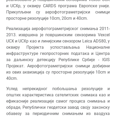
и UCXp, у оквиру CARDS програма Европске уније.
Прикупљени су аерофотограметријски снимци
просторне резолуције 10cm, 20cm и 40cm.
Реализација аерофотограметријског снимања 2011-
2013. извршена је површинским сензорима Vexcel
UCX и UCXp као и линијским сензором Leica ADS80, у
оквиру Пројекта успостављања Националне
инфраструктуре геопросторних података и Центра
за даљинску детекцију Републике Србије - IGIS
Пројекат. Аерофотограметријски снимци добијени
из ових аквизиција су просторне резолуције 10cm и
40cm.
Услед непрекидног побољшања резолуције и
општих карактеристика сателитских снимака као и
ефикасније реализације самог процеса снимања и
обраде, Републички геодетски завод своју законску
обавезу за периодичним снимањем из ваздуха