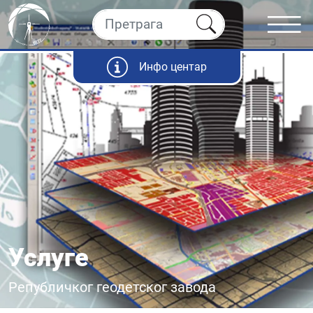
Инфо центар
Услуге
Републичког геодетског завода