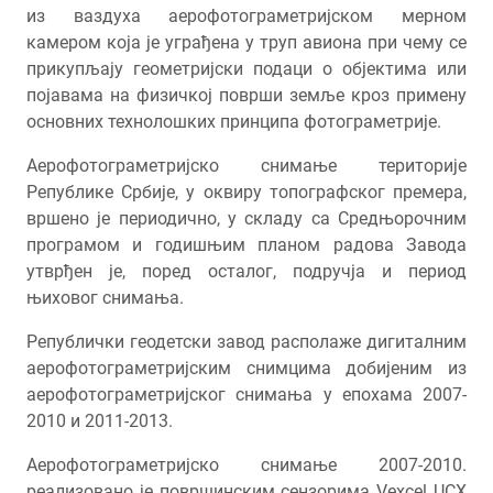
из ваздуха аерофотограметријском мерном
камером која је уграђена у труп авиона при чему се
прикупљају геометријски подаци о објектима или
појавама на физичкој површи земље кроз примену
основних технолошких принципа фотограметрије.
Аерофотограметријско снимање територије
Републике Србије, у оквиру топографског премера,
вршено је периодично, у складу са Средњорочним
програмом и годишњим планом радова Завода
утврђен је, поред осталог, подручја и период
њиховог снимања.
Републички геодетски завод располаже дигиталним
аерофотограметријским снимцима добијеним из
аерофотограметријског снимања у епохама 2007-
2010 и 2011-2013.
Аерофотограметријско снимање 2007-2010.
реализовано је површинским сензорима Vexcel UCX