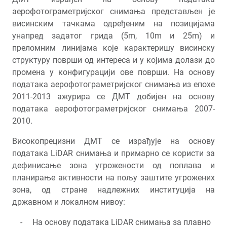
аерофотограметријског снимања представљен је
висинским тачкама одређеним на позицијама
унапред задатог грида (5m, 10m и 25m) и
преломним линијама које карактеришу висинску
структуру површи од интереса и у којима долази до
промена у конфигурацији ове површи. На основу
података аерофотограметријског снимања из епохе
2011-2013 ажурира се ДМТ добијен на основу
података аерофотограметријског снимања 2007-
2010.
Високопрецизни ДМТ се израђује на основу
података LiDAR снимања и примарно се користи за
дефинисање зона угрожености од поплава и
планирање активности на пољу заштите угрожених
зона, од стране надлежних институција на
државном и локалном нивоу:
На основу података LiDAR снимања за плавно