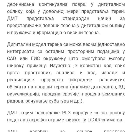
дефинисана континуална површ у дигиталном
облику која у довољној мери представља терен.
ДМТ представља стандардан начин за
представљање површи терена у дигиталном облику
и пружања информација о висини терена.
Дигитални модел терена се може веома једноставно
интегрисати са осталим просторним подацима у
CAD или ГИС окружењу што омогућава његову
широку примену. Изузетно је користан код свих
врста просторних анализа и код израде и
реализације пројеката изградње различитих
објеката на површи терена (анализе догледања, 3Д
визуелизација, процена ерозије, процена земљаних
радова, рачунање кубатура и др.).
ДМТ којим располаже РГЗ израђује се на основу
података аерофотограметријског и LiDAR снимања.
ДМТ израђен на основу података