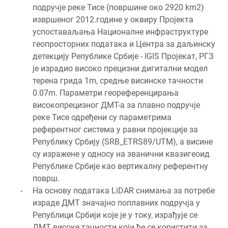
подручје реке Тисе (површине око 2920 km2)
извршеног 2012.године у оквиру Пројекта
успоставаљања Националне инфраструктуре
геопросторних података и Центра за даљинску
детекцију Републике Србије - IGIS Пројекат, РГЗ
је израдио високо прецизни дигитални модел
терена грида 1m, средње висинске тачности
0.07m. Параметри геореференцирања
високопрецизног ДМТ-а за плавно подручје
реке Тисе одређени су параметрима
референтног система у равни пројекције за
Републику Србију (SRB_ETRS89/UTM), а висине
су изражене у односу на званични квазигеоид
Републике Србије као вертикалну референтну
површ.
На основу података LiDAR снимања за потребе
израде ДМТ значајно поплавних подручја у
Републици Србији које је у току, израђује се
ДМТ високе тачности који ће се користити за