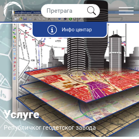
Инфо центар
Услуге
Републичког геодетског завода