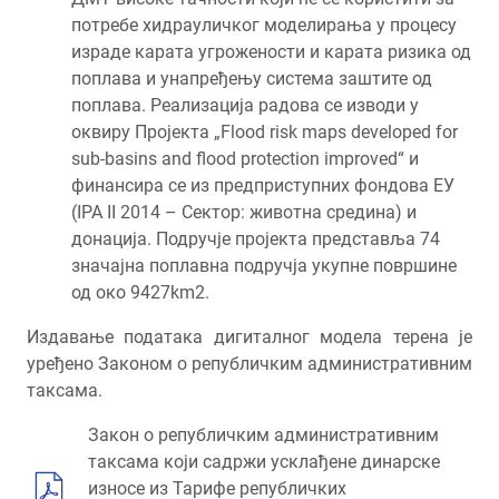
потребе хидрауличког моделирања у процесу
израде карата угрожености и карата ризика од
поплава и унапређењу система заштите од
поплава. Реализација радова се изводи у
оквиру Пројекта „Flood risk maps developed for
sub-basins and flood protection improved“ и
финансира се из предприступних фондова ЕУ
(IPA II 2014 – Сектор: животна средина) и
донација. Подручје пројекта представља 74
значајнa поплавнa подручја укупне површине
од око 9427km2.
Издавање података дигиталног модела терена је
уређено Законом о републичким административним
таксама.
Закон о републичким административним
таксама који садржи усклађене динарске
износе из Тарифе републичких