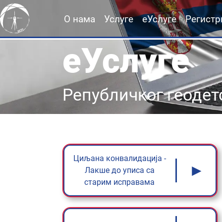
О нама
Услуге
еУслуге
Регистр
еУслуге
Републичког геодет
Циљана конвалидација -
►
Лакше до уписа са
старим исправама