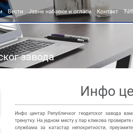
и
Вести
Јавне набавке и огласи
Контакт
ЋИ
ског завода
Инфо ц
Инфо центар Републичког геодетског завода ва
тренутку. На једном месту у пар кликова проверите
службама за катастар непокретности, преузмите