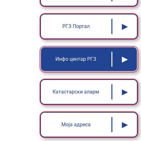
►
РГЗ Портал
►
Инфо центар РГЗ
►
Катастарски аларм
►
Моја адреса