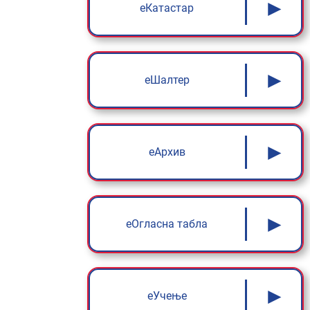
►
еКатастар
►
еШалтер
►
еАрхив
►
еОгласна табла
►
еУчење