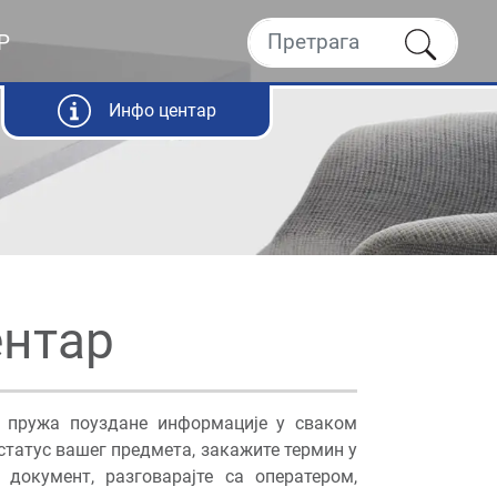
Р
Инфо центар
ентар
м пружа поуздане информације у сваком
 статус вашег предмета, закажите термин у
 документ, разговарајте са оператером,