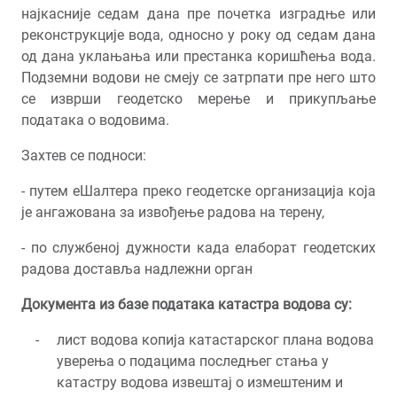
најкасније седам дана пре почетка изградње или
реконструкције вода, односно у року од седам дана
од дана уклањања или престанка коришћења вода.
Подземни водови не смеју се затрпати пре него што
се изврши геодетско мерење и прикупљање
података о водовима.
Захтев се подноси:
- путем еШалтера преко геодетске организација која
је ангажована за извођење радова на терену,
- по службеној дужности када елаборат геодетских
радова доставља надлежни орган
Документа из базе података катастра водова су:
лист водова копија катастарског плана водова
уверења о подацима последњег стања у
катастру водова извештај о измештеним и