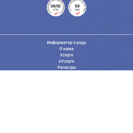
Информатор о раду
О нама
Услуге
еУслуге
Регистри
Вести
Јавне набавке
Заштита података о личности
Информације од јавног значаја
Општи услови коришћења
Контакт Републичког геодетског завода