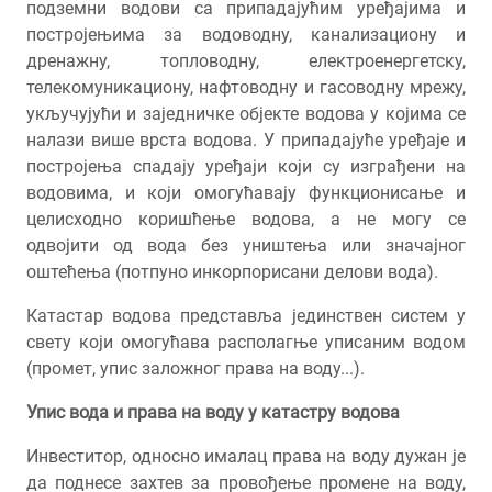
подземни водови са припадајућим уређајима и
постројењима за водоводну, канализациону и
дренажну, топловодну, електроенергетску,
телекомуникациону, нафтоводну и гасоводну мрежу,
укључујући и заједничке објекте водова у којима се
налази више врста водова. У припадајуће уређаје и
постројења спадају уређаји који су изграђени на
водовима, и који омогућавају функционисање и
целисходно коришћење водова, а не могу се
одвојити од вода без уништења или значајног
оштећења (потпуно инкорпорисани делови вода).
Катастар водова представља јединствен систем у
свету који омогућава располагње уписаним водом
(промет, упис заложног права на воду...).
Упис вода и права на воду у катастру водова
Инвеститор, односно ималац права на воду дужан је
да поднесе захтев за провођење промене на воду,