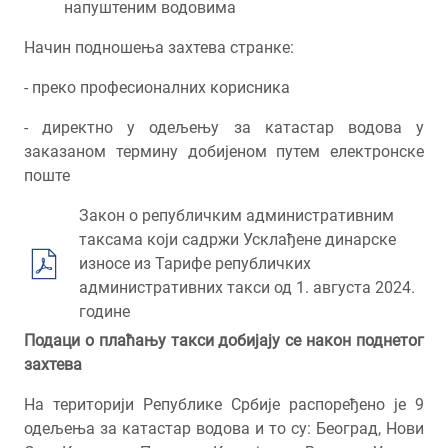
напуштеним водовима
Начин подношења захтева странке:
- преко професионалних корисника
- директно у одељењу за катастар водова у
заказаном термину добијеном путем електронске
поште
Закон о републичким административним
таксама који садржи Усклађене динарске
износе из Тарифе републичких
административних такси од 1. августа 2024.
године
Подаци о плаћању такси добијају се након поднетог
захтева
На територији Републике Србије распоређено је 9
одељења за катастар водова и то су: Београд, Нови