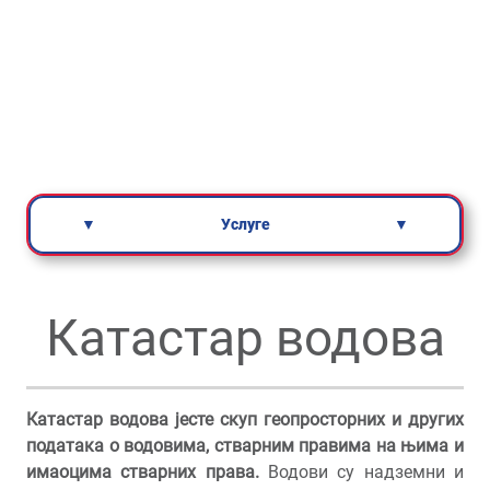
▼
Услуге
▼
Катастар водова
Катастар водова јесте скуп геопросторних и других
података о водовима, стварним правима на њима и
имаоцима стварних права.
Водови су надземни и