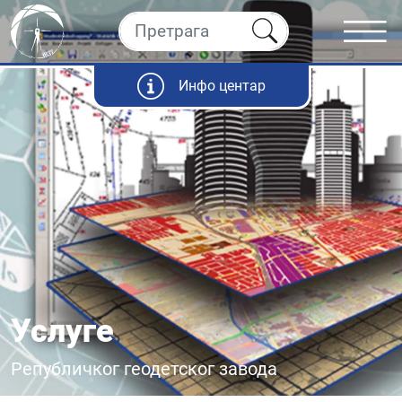
Инфо центар
Услуге
Републичког геодетског завода