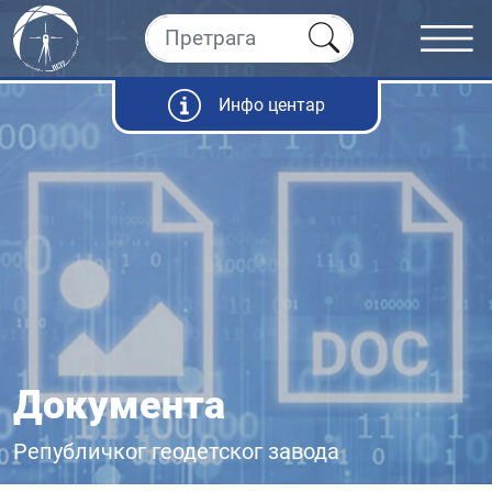
Инфо центар
Документа
Републичког геодетског завода