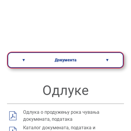
▼
Документа
▼
Одлуке
Одлука о продужењу рока чувања
докумената, података
Каталог докумената, података и