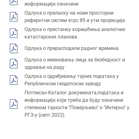
информација означени
Одлука о преласку на нови просторни
рефернтни систем етрс 89 и утм пројекција
Одлука о престанку коришћења аналогних
катастарских планова
Одлука о прерасподели радног времена
Одлука о именовању лица за безбедност и
здравље на раду
Одлука о одређивању тајних података у
Републичком геодетском заводу
Потписан Каталог докумената,података и
информација који треба да буду означени
степеном тајности "Поверљиво" о "Интерно" у
РГЗ-у (септ.2022)