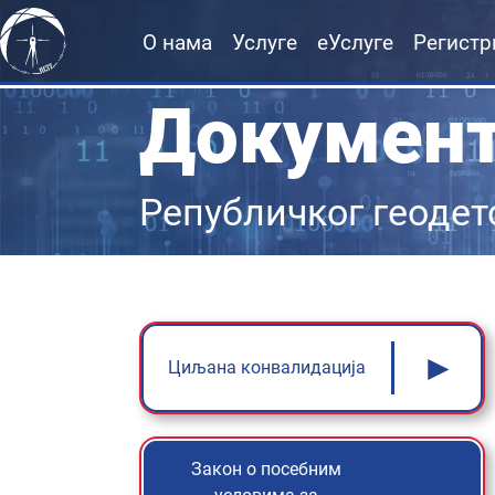
О нама
Услуге
еУслуге
Регистр
Докумен
Републичког геодет
►
Циљана конвалидација
Закон о посебним