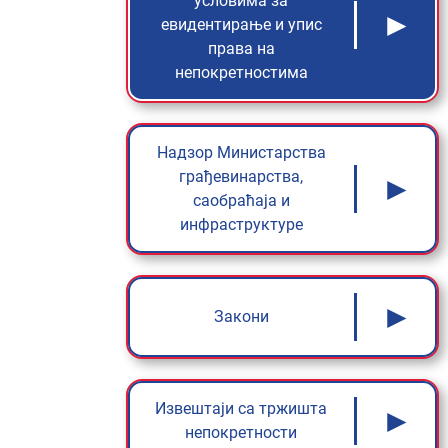
условима за
►
евидентирање и упис
права на
непокретностима
Надзор Министарства
грађевинарства,
►
саобраћаја и
инфраструктуре
►
Закони
Извештаји са тржишта
►
непокретности