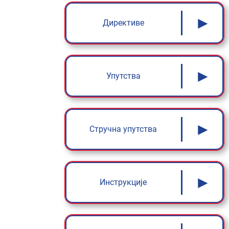
►
Директиве
►
Упутства
►
Стручна упутства
►
Инструкције