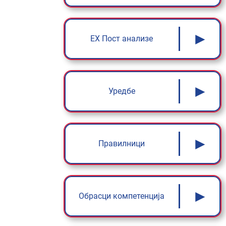
►
ЕX Пост анализе
►
Уредбе
►
Правилници
►
Обрасци компетенција