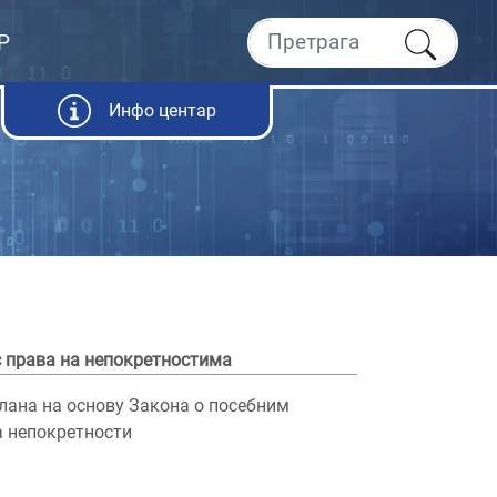
Р
Инфо центар
с права на непокретностима
лана на основу Закона о посебним
а непокретности