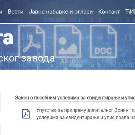
и
Вести
Јавне набавке и огласи
Контакт
ЋИ
та
ског завода
Закон о посебним условима за евидентирање и упи
Упутство за припрему дигиталног Зонинг п
условима за евидентирање и упис права н