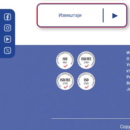
►
Извештаји
И
О
У
е
Р
В
Ј
Copy