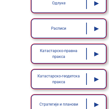
►
Одлуке
►
Расписи
Катастарско-правна
►
пракса
Катастарско-геодетска
►
пракса
►
Стратегије и планови