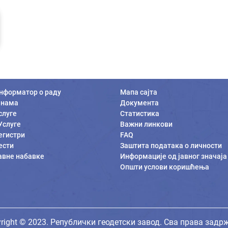
нформатор о раду
Мапа сајта
 нама
Документа
слуге
Статистика
Услуге
Важни линкови
егистри
FAQ
ести
Заштита података о личности
авне набавке
Информације од јавног значаја
Општи услови коришћења
right © 2023. Републички геодетски завод. Сва права задр